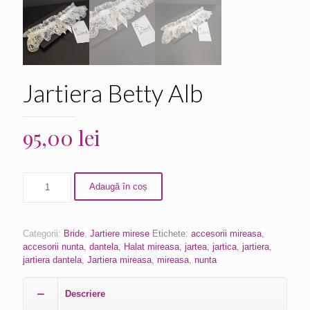
Jartiera Betty Alb
95,00
lei
Adaugă în coș
Categorii:
Bride
,
Jartiere mirese
Etichete:
accesorii mireasa
,
accesorii nunta
,
dantela
,
Halat mireasa
,
jartea
,
jartica
,
jartiera
,
jartiera dantela
,
Jartiera mireasa
,
mireasa
,
nunta
Descriere