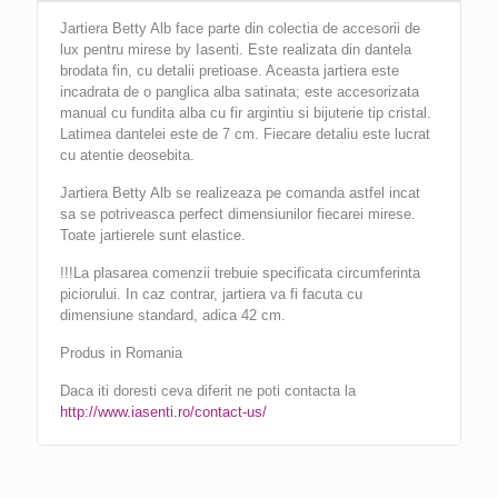
Jartiera Betty Alb face parte din colectia de accesorii de
lux pentru mirese by Iasenti. Este realizata din dantela
brodata fin, cu detalii pretioase. Aceasta jartiera este
incadrata de o panglica alba satinata; este accesorizata
manual cu fundita alba cu fir argintiu si bijuterie tip cristal.
Latimea dantelei este de 7 cm. Fiecare detaliu este lucrat
cu atentie deosebita.
Jartiera Betty Alb se realizeaza pe comanda astfel incat
sa se potriveasca perfect dimensiunilor fiecarei mirese.
Toate jartierele sunt elastice.
!!!La plasarea comenzii trebuie specificata circumferinta
piciorului. In caz contrar, jartiera va fi facuta cu
dimensiune standard, adica 42 cm.
Produs in Romania
Daca iti doresti ceva diferit ne poti contacta la
http://www.iasenti.ro/contact-us/