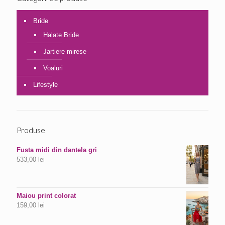
Bride
Halate Bride
Jartiere mirese
Voaluri
Lifestyle
Produse
Fusta midi din dantela gri
533,00
lei
Maiou print colorat
159,00
lei