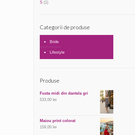
S
(1)
Categorii de produse
Bride
Lifestyle
Produse
Fusta midi din dantela gri
533,00
lei
Maiou print colorat
159,00
lei