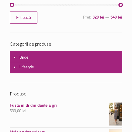
Preț
Preț
Preț:
320 lei
—
540 lei
Filtrează
minim
maxim
Categorii de produse
Bride
Lifestyle
Produse
Fusta midi din dantela gri
533,00
lei