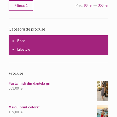
Preț
Preț
Preț:
90 lei
—
350 lei
Filtrează
minim
maxim
Categorii de produse
Bride
Lifestyle
Produse
Fusta midi din dantela gri
533,00
lei
Maiou print colorat
159,00
lei